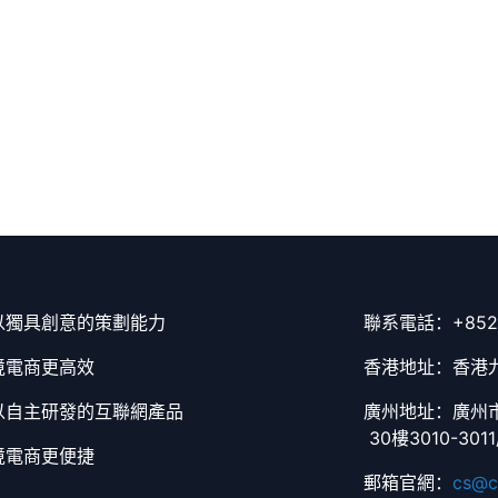
以獨具創意的策劃能力
聯系電話：+852-5
境電商更高效
香港地址：香港九
以自主研發的互聯網產品
廣州地址：廣州市
30樓3010-301
境電商更便捷
郵箱官網：
cs@c