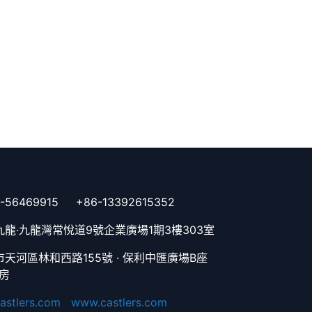
6469915 +86-13392615352
龍·九龍灣常悅道9號企業廣場1期3樓303室
天河區林和西路155號 · 保利中匯廣場B座
1房
astlers.com
www.castlers.com