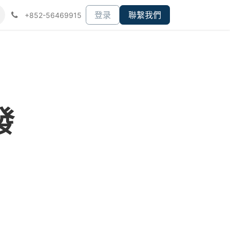
们
登录
聯繫我們
+852-56469915
發